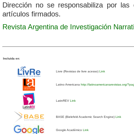
Dirección no se responsabiliza por las 
artículos firmados.
Revista Argentina de Investigación Narra
Incluida en
:
Livre (Revistas de livre acesso)
Link
Latino Americana
http://latinoamericanarevistas.org/?p
LatinREV
Link
BASE (Bielefeld Academic Search Engine)
Link
Google Académico
Link