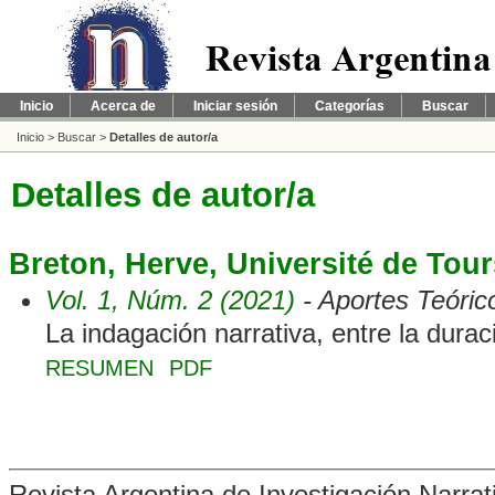
Inicio
Acerca de
Iniciar sesión
Categorías
Buscar
Inicio
>
Buscar
>
Detalles de autor/a
Detalles de autor/a
Breton, Herve, Université de Tour
Vol. 1, Núm. 2 (2021)
- Aportes Teóric
La indagación narrativa, entre la duraci
RESUMEN
PDF
Revista Argentina de Investigación Narra