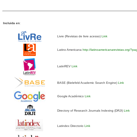
Incluida en
:
Livre (Revistas de livre acesso)
Link
Latino Americana
http://latinoamericanarevistas.org/?p
LatinREV
Link
BASE (Bielefeld Academic Search Engine)
Link
Google Académico
Link
Directory of Research Journals Indexing (DRJI)
Link
Latindex Directorio
Link