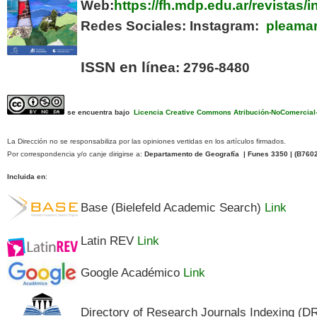
Web:
https://fh.mdp.edu.ar/revistas
Redes Sociales:
Instagram:
pleamar
ISSN en líne
a: 2796-8480
se encuentra bajo
Licencia Creative Commons Atribución-NoComercial-C
La Dirección no se responsabiliza por las opiniones vertidas en los artículos firmados.
Por correspondencia y/o canje dirigirse a:
Departamento de Geografía | Funes 3350 | (
B760
Incluida en
:
Base (Bielefeld Academic Search)
Link
Latin REV
Link
Google Académico
Link
Directory of Research Journals Indexing (D