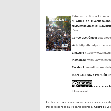
Estudios de Teoría Literaria.
el
Grupo de Investigacione
Hispanoamericanas (CELEHIS
Plata.
Correo electrónico:
estudiosd
Web:
http://fh.mdp.edu.ar/rev
LinkedIn:
https://www.linkedin
Instagram:
https://www.insta
Facebook:
estudiosdeteorialit
ISSN 2313-9676 (Versión en 
se encuentra 
Internacional
La Dirección no se responsabiliza por las opiniones verti
Por correspondencia y/o canje dirigirse a:
Centro de Le