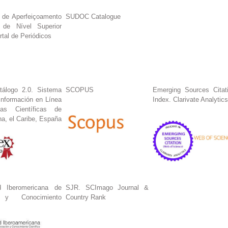
 de Aperfeiçoamento
SUDOC Catalogue
 de Nível Superior
tal de Periódicos
tálogo 2.0. Sistema
SCOPUS
Emerging Sources Citat
Información en Línea
Index. Clarivate Analytics
tas Científicas de
na, el Caribe, España
 Iberomericana de
SJR. SCImago Journal &
n y Conocimiento
Country Rank