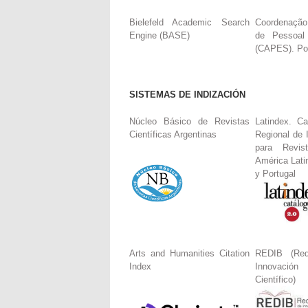
Bielefeld Academic Search
Coordenação
Engine (BASE)
de Pessoal
(CAPES). Por
SISTEMAS DE INDIZACIÓN
Núcleo Básico de Revistas
Latindex. Ca
Científicas Argentinas
Regional de 
para Revis
América Lati
y Portugal
Arts and Humanities Citation
REDIB (Red
Index
Innovació
Científico)