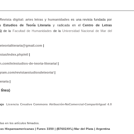
 Revista digital: artes letras y humanidad
es
es una revista fundada por
s Estudios de Teoría Literaria
y radicada en el
Centro de Letras
)
de la
Facultad de Humanidades
de la
Universidad Nacional de Mar del
eteorialiteraria@gmail.com
|
istas/index.php/etl
|
.com/in/estudios-de-teoria-literaria/
|
gram.com/revistaestudiosdeteoria/
|
eraria
|
línea)
bajo
Licencia Creative Commons Atribución-NoComercial-CompartirIgual 4.0
das en los artículos firmados.
tras Hispanoamericanas
| Funes 3350 | (
B7602AYL
) Mar del Plata | Argentina