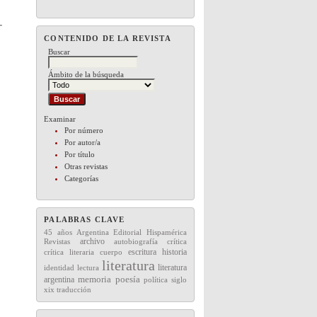
CONTENIDO DE LA REVISTA
Buscar
Ámbito de la búsqueda
Examinar
Por número
Por autor/a
Por título
Otras revistas
Categorías
PALABRAS CLAVE
45 años
Editorial
Hispamérica
Argentina
archivo
Revistas
autobiografía
crítica
escritura
historia
crítica literaria
cuerpo
literatura
literatura
lectura
identidad
memoria
argentina
poesía
política
siglo
xix
traducción