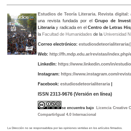
Estudios de Teoría Literaria. Revista digital
una revista fundada por el
Grupo de Invest
Literaria
y radicada en el
Centro de Letras Hi
la
Facultad de Humanidades
de la
Universidad Na
Correo electrónico:
estudiosdeteorialiterari
Web:
http://fh.mdp.edu.ar/revistas/index.php/e
LinkedIn:
https://www.linkedin.com/in/estudios
Instagram:
https://www.instagram.com/revist
Facebook:
estudiosdeteorialiteraria
|
ISSN 2313-9676 (Versión en línea)
se encuentra bajo
Licencia Creative
CompartirIgual 4.0 Internacional
La Dirección no se responsabiliza por las opiniones vertidas en los artículos firmados.