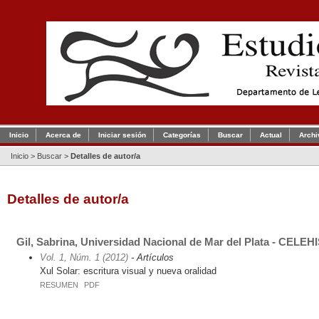
Inicio
Acerca de
Iniciar sesión
Categorías
Buscar
Actual
Archi
Inicio
>
Buscar
>
Detalles de autor/a
Detalles de autor/a
Gil, Sabrina, Universidad Nacional de Mar del Plata - CELEHI
Vol. 1, Núm. 1 (2012)
- Artículos
Xul Solar: escritura visual y nueva oralidad
RESUMEN
PDF