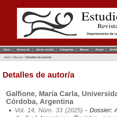
Inicio
Acerca de
Iniciar sesión
Categorías
Buscar
Actual
Archi
Inicio
>
Buscar
>
Detalles de autor/a
Detalles de autor/a
Galfione, María Carla, Universid
Córdoba, Argentina
Vol. 14, Núm. 33 (2025)
- Dossier: 