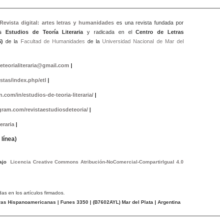
 Revista digital: artes letras y humanidad
es
es una revista fundada por
s Estudios de Teoría Literaria
y radicada en el
Centro de Letras
)
de la
Facultad de Humanidades
de la
Universidad Nacional de Mar del
eteorialiteraria@gmail.com
|
istas/index.php/etl
|
.com/in/estudios-de-teoria-literaria/
|
gram.com/revistaestudiosdeteoria/
|
eraria
|
línea)
bajo
Licencia Creative Commons Atribución-NoComercial-CompartirIgual 4.0
das en los artículos firmados.
tras Hispanoamericanas
| Funes 3350 | (
B7602AYL
) Mar del Plata | Argentina