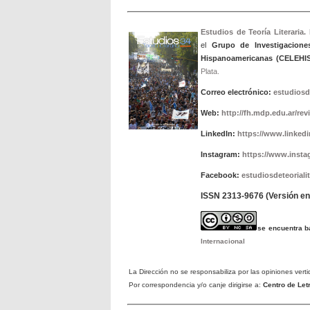
Estudios de Teoría Literaria.
el
Grupo de Investigacione
Hispanoamericanas (CELEHIS
Plata.
Correo electrónico:
estudiosd
Web:
http://fh.mdp.edu.ar/rev
LinkedIn:
https://www.linkedin
Instagram:
https://www.insta
Facebook:
estudiosdeteorialit
ISSN 2313-9676 (Versión en 
se encuentra 
Internacional
La Dirección no se responsabiliza por las opiniones verti
Por correspondencia y/o canje dirigirse a:
Centro de Le