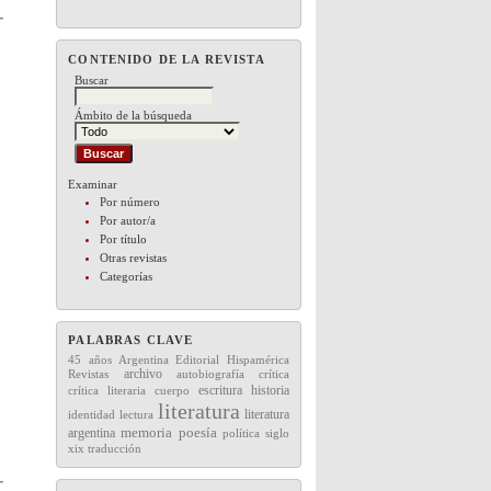
CONTENIDO DE LA REVISTA
Buscar
Ámbito de la búsqueda
Examinar
Por número
Por autor/a
Por título
Otras revistas
Categorías
PALABRAS CLAVE
45 años
Editorial
Hispamérica
Argentina
archivo
Revistas
autobiografía
crítica
escritura
historia
crítica literaria
cuerpo
literatura
literatura
lectura
identidad
memoria
argentina
poesía
política
siglo
xix
traducción