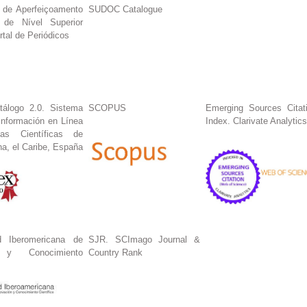
 de Aperfeiçoamento
SUDOC Catalogue
 de Nível Superior
tal de Periódicos
tálogo 2.0. Sistema
SCOPUS
Emerging Sources Citat
Información en Línea
Index. Clarivate Analytics
tas Científicas de
na, el Caribe, España
 Iberomericana de
SJR. SCImago Journal &
n y Conocimiento
Country Rank