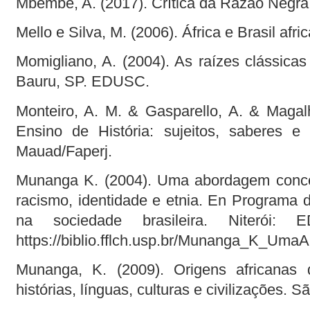
Mbembe, A. (2017). Crítica da Razão Negra.
Mello e Silva, M. (2006). África e Brasil afr
Momigliano, A. (2004). As raízes clássicas
Bauru, SP. EDUSC.
Monteiro, A. M. & Gasparello, A. & Magalh
Ensino de História: sujeitos, saberes e 
Mauad/Faperj.
Munanga K. (2004). Uma abordagem concei
racismo, identidade e etnia. En Programa 
na sociedade brasileira. Niterói:
https://biblio.fflch.usp.br/Munanga_K_U
Munanga, K. (2009). Origens africanas 
histórias, línguas, culturas e civilizações. S