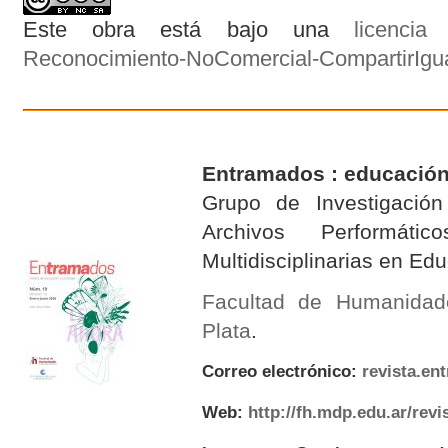
Este obra está bajo una
licenci
Reconocimiento-NoComercial-CompartirIgual
Entramados : educación
Grupo de Investigación 
Archivos Performáti
Multidisciplinarias en E
Facultad de Humanidad
Plata
.
Correo electrónico:
revista.e
Web:
http://fh.mdp.edu.ar/rev