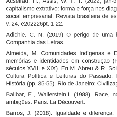
Acselrad, H.; Assis, W. F. T. (2022, jan-
capitalismo extrativo: forma e força nos di
social empresarial. Revista brasileira de e
v. 24, e202226pt, 1-22.
Adichie, C. N. (2019) O perigo de uma h
Companhia das Letras.
Almeida, M. Comunidades Indígenas e Est
memórias e identidades em construção (R
séculos XVIII e XIX). En M. Abreu & R. Soi
Cultura Política e Leituras do Passado: h
História (pp. 35-55). Rio de Janeiro: Civiliza
Balibar, E., Wallerstein.I. (1988). Race, na
ambigües. Paris. La Découvert.
Barros, J. (2018). Igualdade e diferença: