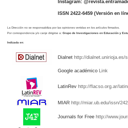
Instagram: @revista.entramad
ISSN 2422-6459
(Versión en lín
La Dirección no se responsabiliza por las opiniones vertidas en los artículos firmados.
Por correspondencia y/o canje dirigirse a:
Grupo de Investigaciones en Educación y Estud
Indizada en
:
Dialnet
http://dialnet.unirioja.es
Google académico
Link
LatinRev
http://flacso.org.ar/lat
MIAR
http://miar.ub.edu/issn/24
Journals for Free
http://www.jou