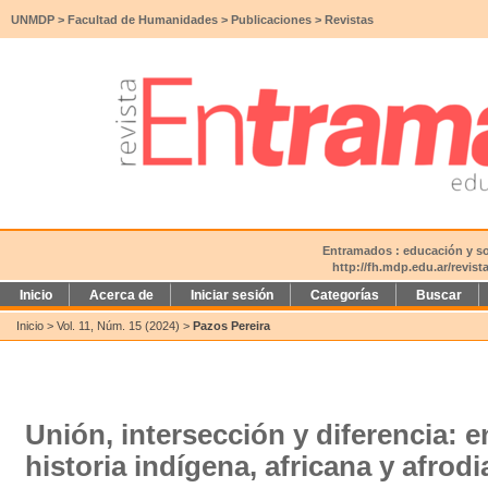
UNMDP
>
Facultad de Humanidades
>
Publicaciones
>
Revistas
Entramados : educación y soc
http://fh.mdp.edu.ar/revis
Inicio
Acerca de
Iniciar sesión
Categorías
Buscar
Inicio
>
Vol. 11, Núm. 15 (2024)
>
Pazos Pereira
Unión, intersección y diferencia: 
historia indígena, africana y afrod