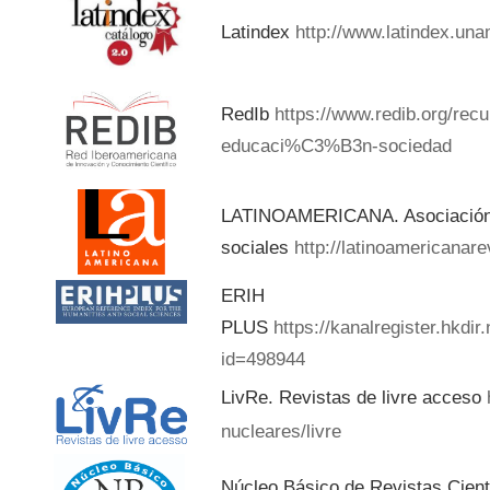
Latindex
http://www.latindex.una
RedIb
https://www.redib.org/rec
educaci%C3%B3n-sociedad
LATINOAMERICANA. Asociación d
sociales
http://latinoamericanar
ERIH
PLUS
https://kanalregister.hkdir
id=498944
LivRe. Revistas de livre acceso
nucleares/livre
Núcleo Básico de Revistas Cient