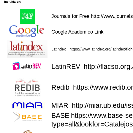
Incluida en
:
Journals for Free
http://www.journal
Google Académico
Link
Latindex
https://www.latindex.org/latindex/fic
LatinREV
http://flacso.org.
Redib
https://www.redib.o
MIAR
http://miar.ub.edu/
BASE
https://www.base-se
type=all&lookfor=Catalejo