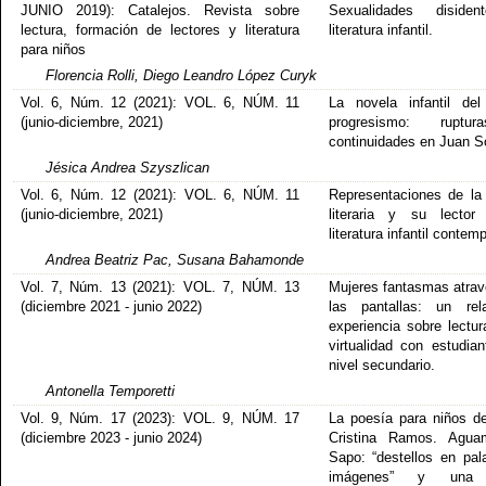
JUNIO 2019): Catalejos. Revista sobre
Sexualidades diside
lectura, formación de lectores y literatura
literatura infantil.
para niños
Florencia Rolli, Diego Leandro López Curyk
Vol. 6, Núm. 12 (2021): VOL. 6, NÚM. 11
La novela infantil de
(junio-diciembre, 2021)
progresismo: rupt
continuidades en Juan S
Jésica Andrea Szyszlican
Vol. 6, Núm. 12 (2021): VOL. 6, NÚM. 11
Representaciones de la 
(junio-diciembre, 2021)
literaria y su lector
literatura infantil conte
Andrea Beatriz Pac, Susana Bahamonde
Vol. 7, Núm. 13 (2021): VOL. 7, NÚM. 13
Mujeres fantasmas atra
(diciembre 2021 - junio 2022)
las pantallas: un rel
experiencia sobre lectur
virtualidad con estudian
nivel secundario.
Antonella Temporetti
Vol. 9, Núm. 17 (2023): VOL. 9, NÚM. 17
La poesía para niños d
(diciembre 2023 - junio 2024)
Cristina Ramos. Agua
Sapo: “destellos en pal
imágenes” y una 