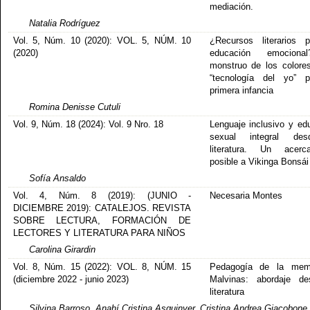
mediación.
Natalia Rodríguez
Vol. 5, Núm. 10 (2020): VOL. 5, NÚM. 10
¿Recursos literarios 
(2020)
educación emocion
monstruo de los color
“tecnología del yo” p
primera infancia
Romina Denisse Cutuli
Vol. 9, Núm. 18 (2024): Vol. 9 Nro. 18
Lenguaje inclusivo y ed
sexual integral de
literatura. Un acerca
posible a Vikinga Bonsái
Sofía Ansaldo
Vol. 4, Núm. 8 (2019): (JUNIO -
Necesaria Montes
DICIEMBRE 2019): CATALEJOS. REVISTA
SOBRE LECTURA, FORMACIÓN DE
LECTORES Y LITERATURA PARA NIÑOS
Carolina Girardin
Vol. 8, Núm. 15 (2022): VOL. 8, NÚM. 15
Pedagogía de la mem
(diciembre 2022 - junio 2023)
Malvinas: abordaje de
literatura
Silvina Barroso, Anahí Cristina Asquinyer, Cristina Andrea Giacobone