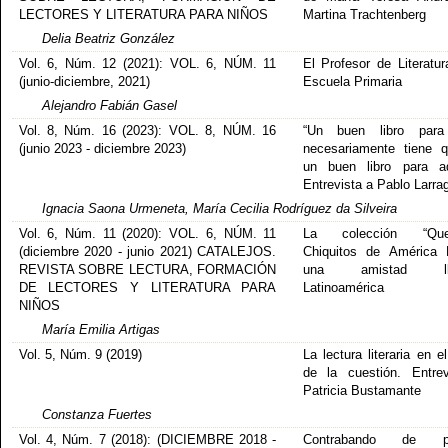
LECTORES Y LITERATURA PARA NIÑOS
Martina Trachtenberg
Delia Beatriz González
Vol. 6, Núm. 12 (2021): VOL. 6, NÚM. 11
El Profesor de Literatur
(junio-diciembre, 2021)
Escuela Primaria
Alejandro Fabián Gasel
Vol. 8, Núm. 16 (2023): VOL. 8, NÚM. 16
“Un buen libro para
(junio 2023 - diciembre 2023)
necesariamente tiene 
un buen libro para ad
Entrevista a Pablo Larrag
Ignacia Saona Urmeneta, María Cecilia Rodríguez da Silveira
Vol. 6, Núm. 11 (2020): VOL. 6, NÚM. 11
La colección “Quel
(diciembre 2020 - junio 2021) CATALEJOS.
Chiquitos de América L
REVISTA SOBRE LECTURA, FORMACIÓN
una amistad ll
DE LECTORES Y LITERATURA PARA
Latinoamérica
NIÑOS
María Emilia Artigas
Vol. 5, Núm. 9 (2019)
La lectura literaria en e
de la cuestión. Entre
Patricia Bustamante
Constanza Fuertes
Vol. 4, Núm. 7 (2018): (DICIEMBRE 2018 -
Contrabando de pl