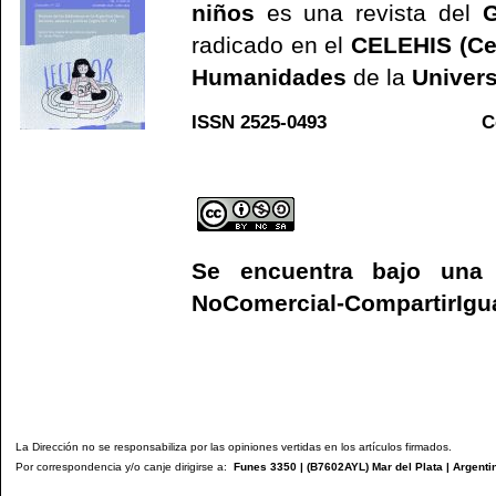
niños
es una revista del
G
radicado en el
CELEHIS (Ce
Humanidades
de la
Univers
ISSN 2525-0493 C
Web
Se encuentra bajo un
NoComercial-CompartirIgual
La Dirección no se responsabiliza por las opiniones vertidas en los artículos firmados.
Por correspondencia y/o canje dirigirse a:
Funes 3350 | (
B7602AYL
) Mar del Plata | Argenti