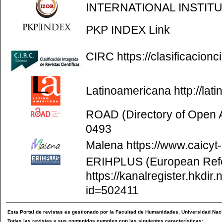
INTERNATIONAL INSTIT
PKP INDEX
Link
CIRC
https://clasificacion
Latinoamericana
http://la
ROAD (Directory of Open
0493
Malena
https://www.caicyt
ERIHPLUS (European Refer
https://kanalregister.hkdir.
id=502411
Esta
Portal de revistas
es gestionado por la
Facultad de Humanidades
,
Universidad Naci
Todas las revistas y sus contenidos cumplen con las siguientes características: