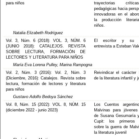
para niños
trayectorias crít
pedagógicas hacia persp
innovadoras en el abor
la producción literar
niños.
Natalia Elizabeth Rodríguez
Vol. 3, Núm. 6 (2018): VOL. 3, NÚM. 6
El escritor y su 
(JUNIO 2018): CATALEJOS. REVISTA
entrevista a Esteban Val
SOBRE LECTURA, FORMACIÓN DE
LECTORES Y LITERATURA PARA NIÑOS
María Eva Lorena Pulley, Marina Rampogna
Vol. 2, Núm. 3 (2016): Vol. 2, Núm. 3
Reivindicar el carácter l
(Diciembre, 2016): Catalejos. Revista sobre
de la literatura infantil y 
lectura, formación de lectores y literatura
para niños
Gustavo Adolfo Bedoya Sánchez
Vol. 8, Núm. 15 (2022): VOL. 8, NÚM. 15
Los Cuentos argentin
(diciembre 2022 - junio 2023)
Malvinas para jóvenes
de Susana Gesumaría y
Cupit: los primeros r
sobre la guerra de Malv
la literatura juvenil