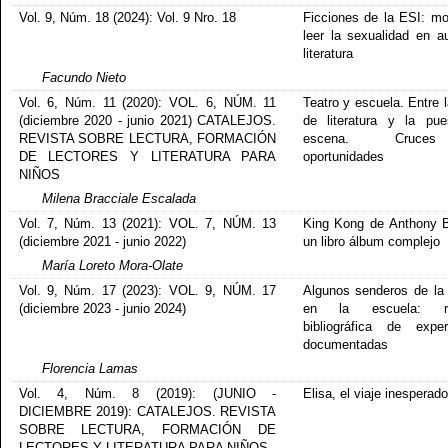
Vol. 9, Núm. 18 (2024): Vol. 9 Nro. 18
Ficciones de la ESI: m
leer la sexualidad en a
literatura
Facundo Nieto
Vol. 6, Núm. 11 (2020): VOL. 6, NÚM. 11
Teatro y escuela. Entre 
(diciembre 2020 - junio 2021) CATALEJOS.
de literatura y la pu
REVISTA SOBRE LECTURA, FORMACIÓN
escena. Cruc
DE LECTORES Y LITERATURA PARA
oportunidades
NIÑOS
Milena Bracciale Escalada
Vol. 7, Núm. 13 (2021): VOL. 7, NÚM. 13
King Kong de Anthony 
(diciembre 2021 - junio 2022)
un libro álbum complejo
María Loreto Mora-Olate
Vol. 9, Núm. 17 (2023): VOL. 9, NÚM. 17
Algunos senderos de la
(diciembre 2023 - junio 2024)
en la escuela: re
bibliográfica de exper
documentadas
Florencia Lamas
Vol. 4, Núm. 8 (2019): (JUNIO -
Elisa, el viaje inesperado
DICIEMBRE 2019): CATALEJOS. REVISTA
SOBRE LECTURA, FORMACIÓN DE
LECTORES Y LITERATURA PARA NIÑOS