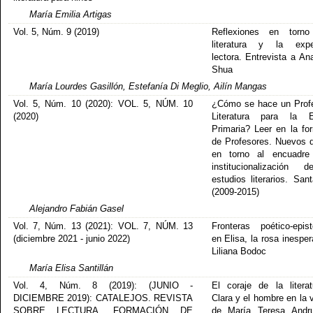
María Emilia Artigas
Vol. 5, Núm. 9 (2019)
Reflexiones en torn
literatura y la exper
lectora. Entrevista a An
Shua
María Lourdes Gasillón, Estefanía Di Meglio, Ailín Mangas
Vol. 5, Núm. 10 (2020): VOL. 5, NÚM. 10
¿Cómo se hace un Prof
(2020)
Literatura para la E
Primaria? Leer en la fo
de Profesores. Nuevos 
en torno al encuadre
institucionalización 
estudios literarios. San
(2009-2015)
Alejandro Fabián Gasel
Vol. 7, Núm. 13 (2021): VOL. 7, NÚM. 13
Fronteras poético-epis
(diciembre 2021 - junio 2022)
en Elisa, la rosa inespe
Liliana Bodoc
María Elisa Santillán
Vol. 4, Núm. 8 (2019): (JUNIO -
El coraje de la litera
DICIEMBRE 2019): CATALEJOS. REVISTA
Clara y el hombre en la 
SOBRE LECTURA, FORMACIÓN DE
de María Teresa Andru