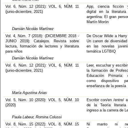
Vol. 6, Núm. 12 (2021): VOL. 6, NÚM. 11
App, ciencia ficción 
(junio-diciembre, 2021)
digital en la literatura 
argentina: El gran perso
Martín Morón
Damián Nicolás Martínez
Vol. 4, Núm. 7 (2018): (DICIEMBRE 2018 -
De Oscar Wilde a Harry 
JUNIO 2019): Catalejos. Revista sobre
Un canon de diversidad
lectura, formación de lectores y literatura
en las novelas juveni
para niños
temática LGTBIQ
Damián Nicolás Martínez
Vol. 6, Núm. 12 (2021): VOL. 6, NÚM. 11
Leer, escuchar y escribi
(junio-diciembre, 2021)
la formación de Profes
Educación Primaria: 
como dispositivo p
enseñanza de la poesía
María Agustina Arias
Vol. 5, Núm. 10 (2020): VOL. 5, NÚM. 10
Escribir con/en /entre/ 
(2020)
de la Teoría literari
ingreso a la carrera de L
Paula Labeur, Romina Colussi
Vol. 8, Núm. 15 (2022): VOL. 8, NÚM. 15
Ni manto ni nebl