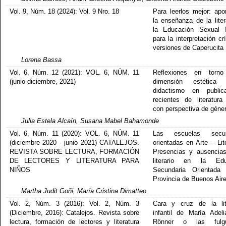
Vol. 9, Núm. 18 (2024): Vol. 9 Nro. 18
Para leerlos mejor: apo
la enseñanza de la liter
la Educación Sexual I
para la interpretación cr
versiones de Caperucita
Lorena Bassa
Vol. 6, Núm. 12 (2021): VOL. 6, NÚM. 11
Reflexiones en torn
(junio-diciembre, 2021)
dimensión estétic
didactismo en publica
recientes de literatura 
con perspectiva de géne
Julia Estela Alcaín, Susana Mabel Bahamonde
Vol. 6, Núm. 11 (2020): VOL. 6, NÚM. 11
Las escuelas secun
(diciembre 2020 - junio 2021) CATALEJOS.
orientadas en Arte – Lit
REVISTA SOBRE LECTURA, FORMACIÓN
Presencias y ausencia
DE LECTORES Y LITERATURA PARA
literario en la Edu
NIÑOS
Secundaria Orientada
Provincia de Buenos Aire
Martha Judit Goñi, María Cristina Dimatteo
Vol. 2, Núm. 3 (2016): Vol. 2, Núm. 3
Cara y cruz de la lit
(Diciembre, 2016): Catalejos. Revista sobre
infantil de María Adel
lectura, formación de lectores y literatura
Rönner o las fulgu